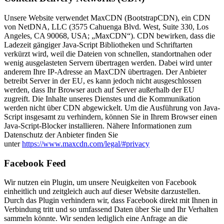
Unsere Website verwendet MaxCDN (BootstrapCDN), ein CDN
von NetDNA, LLC (3575 Cahuenga Blvd. West, Suite 330, Los
Angeles, CA 90068, USA; „MaxCDN“). CDN bewirken, dass die
Ladezeit gängiger Java-Script Bibliotheken und Schriftarten
verkürzt wird, weil die Dateien von schnellen, standortnahen oder
wenig ausgelasteten Servern übertragen werden. Dabei wird unter
anderem Ihre IP-Adresse an MaxCDN übertragen. Der Anbieter
betreibt Server in der EU, es kann jedoch nicht ausgeschlossen
werden, dass Ihr Browser auch auf Server außerhalb der EU
zugreift. Die Inhalte unseres Dienstes und die Kommunikation
werden nicht über CDN abgewickelt. Um die Ausführung von Java-
Script insgesamt zu verhindern, können Sie in Ihrem Browser einen
Java-Script-Blocker installieren. Nähere Informationen zum
Datenschutz der Anbieter finden Sie
unter
https://www.maxcdn.com/legal/#privacy
Facebook Feed
Wir nutzen ein Plugin, um unsere Neuigkeiten von Facebook
einheitlich und zeitgleich auch auf dieser Website darzustellen.
Durch das Plugin verhindern wir, dass Facebook direkt mit Ihnen in
Verbindung tritt und so umfassend Daten über Sie und Ihr Verhalten
sammeln könnte. Wir senden lediglich eine Anfrage an die