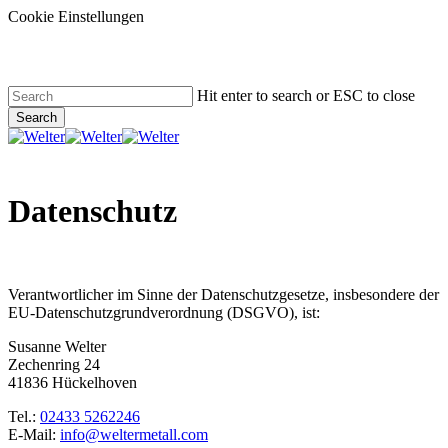
Cookie Einstellungen
Skip
to
main
content
Hit enter to search or ESC to close
Search
Close
Search
Menu
Datenschutz
Verantwortlicher im Sinne der Datenschutzgesetze, insbesondere der
EU-Datenschutzgrundverordnung (DSGVO), ist:
Susanne Welter
Zechenring 24
41836 Hückelhoven
Tel.:
02433 5262246
E-Mail:
info@weltermetall.com